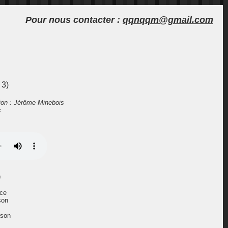
Pour nous contacter :
qqn
qqm@g
mail.com
 3)
ion : Jérôme Minebois
s
)
uce
son
nson