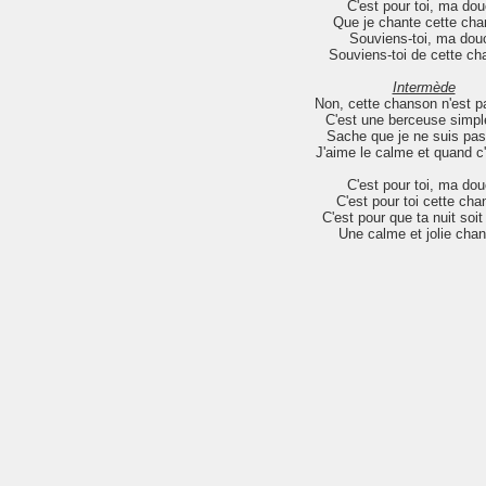
C'est pour toi, ma do
Que je chante cette ch
Souviens-toi, ma dou
Souviens-toi de cette c
Intermède
Non, cette chanson n'est pa
C'est une berceuse simp
Sache que je ne suis pas 
J'aime le calme et quand c'
C'est pour toi, ma do
C'est pour toi cette ch
C'est pour que ta nuit soi
Une calme et jolie cha