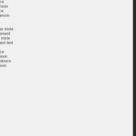
uce
anson
ce
hanson
s triste
lement
triste
est lent
uce
anson
t douce
nson