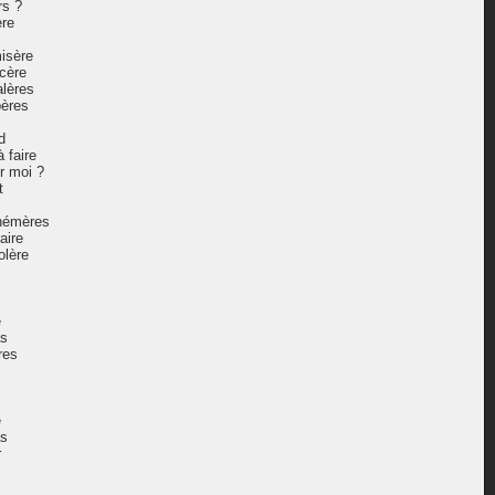
rs ?
ère
isère
cère
alères
pères
d
 faire
r moi ?
t
hémères
aire
olère
e
as
res
e
as
r