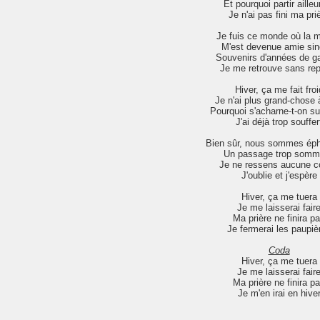
Et pourquoi partir ailleu
Je n'ai pas fini ma pri
Je fuis ce monde où la m
M'est devenue amie sin
Souvenirs d'années de g
Je me retrouve sans re
Hiver, ça me fait froi
Je n'ai plus grand-chose à
Pourquoi s'acharne-t-on su
J'ai déjà trop souffer
Bien sûr, nous sommes ép
Un passage trop somm
Je ne ressens aucune c
J'oublie et j'espère
Hiver, ça me tuera
Je me laisserai fair
Ma prière ne finira p
Je fermerai les paupiè
Coda
Hiver, ça me tuera
Je me laisserai fair
Ma prière ne finira p
Je m'en irai en hive