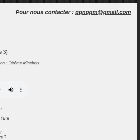
Pour nous contacter :
qqn
qqm@g
mail.com
e 3)
ion : Jérôme Minebois
s
ir
 faire
r
re ?